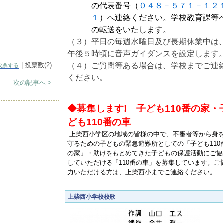
の代表番号（
０４８－５７１－１２
１
）へ連絡ください。学校教育課等
の転送をいたします。
（３）
平日の毎週水曜日及び長期休業中は
午後５時頃に
音声ガイダンスを設定します
| 投票数(2)
（４）ご質問等ある場合は、学校までご連
投票する
ください。
次の記事へ >
◆募集します! 子ども110番の家・
ども110番の車
上柴西小学区の地域の皆様の中で、不審者等から身
守るための子どもの緊急避難所としての「子ども110
の家」・助けをもとめてきた子どもの保護活動にご協
していただける「110番の車」を募集しています。ご
力いただける方は、上柴西小までご連絡ください。
上柴西小学校校歌