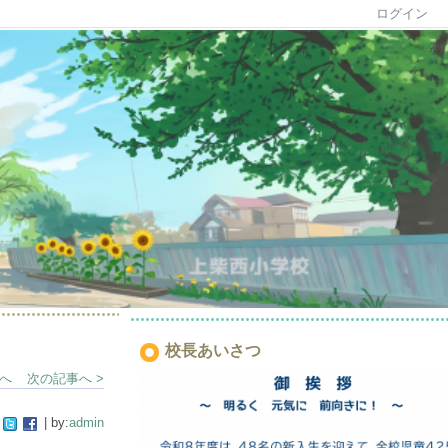
ログイン
校長あいさつ
事へ
次の記事へ >
| by:
admin