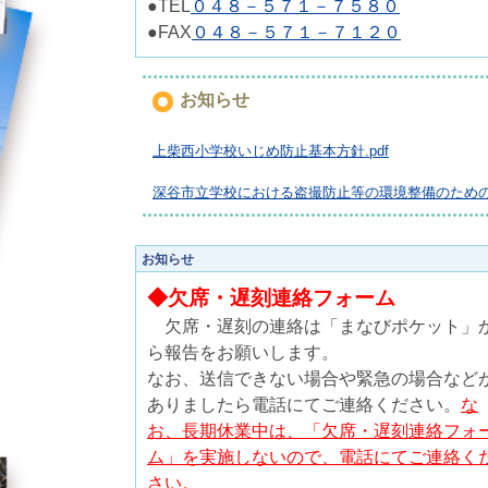
●TEL
０４８－５７１－７５８０
●FAX
０４８－５７１－７１２０
お知らせ
上柴西小学校いじめ防止基本方針.pdf
深谷市立学校における盗撮防止等の環境整備のため
お知らせ
◆欠席・遅刻連絡フォーム
欠席・遅刻の連絡は「まなびポケット」
ら報告をお願いします。
なお、送信できない場合や緊急の場合など
ありましたら電話にてご連絡ください。
な
お、長期休業中は、「欠席・遅刻連絡フォ
ム」を実施しないので、電話にてご連絡く
さい。